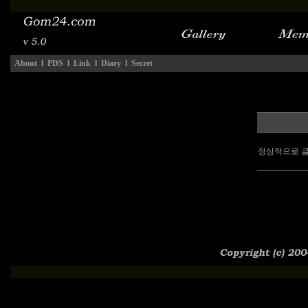
About
l
PDS
l
Link
l
Diary
l
Secret
정상적으로 글