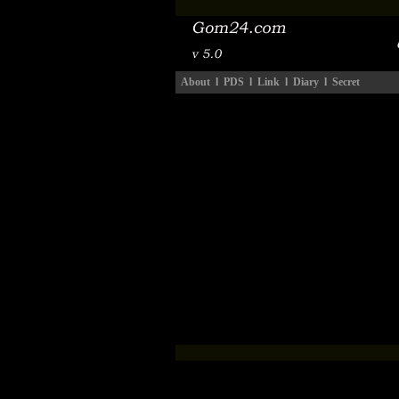
About
l
PDS
l
Link
l
Diary
l
Secret