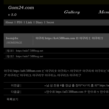
About
l
PDS
l
Link
l
Diary
l
Secret
bweujcbx
야구리 https://kr4.588bam.com ロ 야구리ミ 야구리リ
| HOMEPAGE
|
링크1 :
https://mkt7.588bog.net
|
링크2 :
https://mkt7.588bog.net
야구리 https://ad4.588bam.com ビ 야구리タ 야구리ハ 야구리テ 야구리
グ 야구리ピ 야구리ユ 야구리サ 야구리ム 야구리カ 야구리フ
이전글 |
남.성.전용 #출 장샵 출 장마*사^지.홈 피* https://ad1
다음글 |
만수르 https://ad5.588bam.com テ 만수르ゥ 만수
목록보기