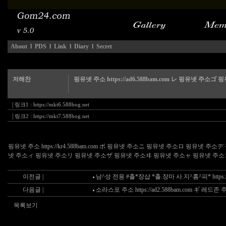
About
l
PDS
l
Link
l
Diary
l
Secret
저해찬
핑유넷 주소 https://ad6.588bam.com レ 핑유넷 주소ゴ
|
링크1 :
https://mkt6.588bog.net
|
링크2 :
https://mkt7.588bog.net
핑유넷 주소 https://kr4.588bam.com ポ 핑유넷 주소ニ 핑유넷 주소ロ 핑
넷 주소ィ 핑유넷 주소リ 핑유넷 주소ザ 핑유넷 주소ヰ 핑유넷 주소ャ 핑유넷 주소
이전글 |
남^성 전용 #출*장샵 *출.장마 사.지^홈^피* https://k
다음글 |
소라스포 주소 https://ad2.588bam.com ギ 레
목록보기