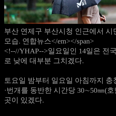
부산 연제구 부산시청 인근에서 시
모습. 연합뉴스</em></span>
<!--//YHAP-->일요일인 14일
로 낮에 대부분 그치겠다.
토요일 밤부터 일요일 아침까지 충
·번개를 동반한 시간당 30∼50㎜(호
곳이 있겠다.