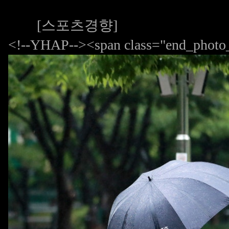
[스포츠경향]
<!--YHAP--><span class="end_photo