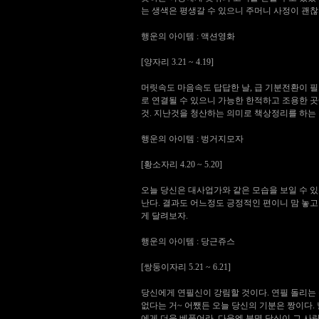
는 생색은 평생갈 수 있으니 주머니 사정이 괜찮다
행운의 아이템 : 액션영화
[양자리 3.21 ~ 4.19]
머릿속도 마음속도 답답한 날, 급 기분전환이 필
로 연결될 수 있으니 가능한 한적하고 조용한 곳
것. 지난것을 청산하는 의미로 책상정리를 하는 
행운의 아이템 : 벙거지모자
[황소자리 4.20 ~ 5.20]
오늘 당신은 대사업가와 같은 모습을 보일 수 있다
난다. 결과도 어느정도 긍정적인 편이니 맘 놓고
게 달려보자.
행운의 아이템 : 당근쥬스
[쌍둥이자리 5.21 ~ 6.21]
당신에게 연필신이 강림할 것이다. 연필 돌리는 
없다는 거~ 어쨌든 오늘 당신의 기분은 짱이다.
에게 더욱 베풀어라. 다음엔 분명 당신이 그 사