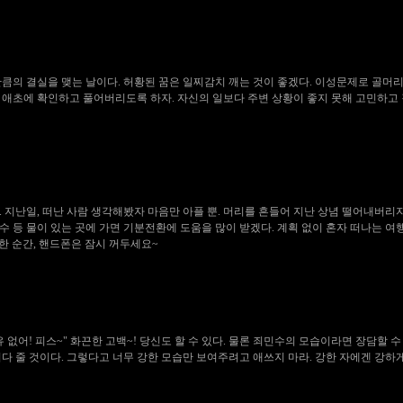
만큼의 결실을 맺는 날이다. 허황된 꿈은 일찌감치 깨는 것이 좋겠다. 이성문제로 골머리
는 애초에 확인하고 풀어버리도록 하자. 자신의 일보다 주변 상황이 좋지 못해 고민하고
. 지난일, 떠난 사람 생각해봤자 마음만 아플 뿐. 머리를 흔들어 지난 상념 떨어내버리자
 호수 등 물이 있는 곳에 가면 기분전환에 도움을 많이 받겠다. 계획 없이 혼자 떠나는 
요한 순간, 핸드폰은 잠시 꺼두세요~
유 없어! 피스~" 화끈한 고백~! 당신도 할 수 있다. 물론 죄민수의 모습이라면 장담할 수
져다 줄 것이다. 그렇다고 너무 강한 모습만 보여주려고 애쓰지 마라. 강한 자에겐 강하