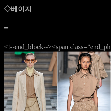
◇베이지
━
<!--end_block--><span class="end_ph