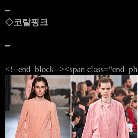
━
◇코랄핑크
━
<!--end_block--><span class="end_ph