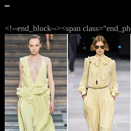
━
<!--end_block--><span class="end_ph