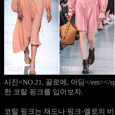
사진=NO.21, 끌로에, 아딤</em>
한 코랄 핑크를 입어보자.
코랄 핑크는 채도나 핑크-옐로의 비