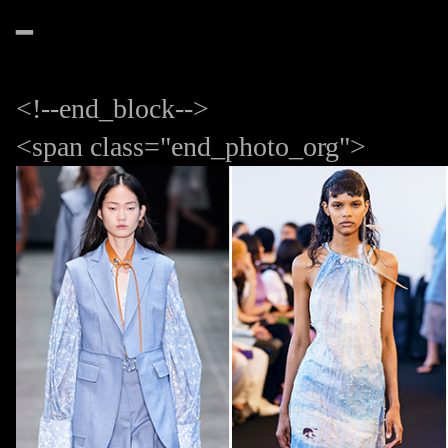
━
<!--end_block-->
<span class="end_photo_org">