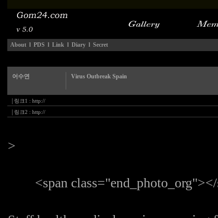
About
l
PDS
l
Link
l
Diary
l
Secret
어수연
Virus Outbreak Spain
|
링크1 :
http://
|
링크2 :
http://
>
<span class="end_photo_org">
</