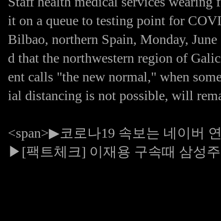
Staff health medical services wearing 
it on a queue to testing point for COVI
Bilbao, northern Spain, Monday, June
d that the northwestern region of Gal
ent calls "the new normal," when some
ial distancing is not possible, will re
<span>
▶코로나19 속보는 네이버 
▶[팩트체크] 이재용 구속때 삼성주