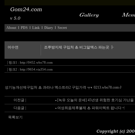
About
l
PDS
l
Link
l
Diary
l
Secret
어수연
조루방지제 구입처 ♨ 비그알엑스 파는곳 ┠
|
링크1 :
http://0452.wbo78.com
|
링크2 :
http://9654.via354.com
성기능개선제구입처 ♨ 과라나 엑스트라2 구입가격 ┳◐ 0213.wbo78.com ∂
이전글 |
[녹유 오늘의 운세] 45년생 위험한 호기심 가난을
다음글 |
여성최음제후불제 ♨ 파워이렉트 팝니다 ┥
목록보기