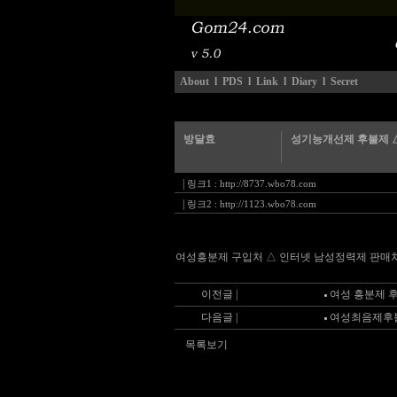
About
l
PDS
l
Link
l
Diary
l
Secret
방달효
성기능개선제 후불제 
|
링크1 :
http://8737.wbo78.com
|
링크2 :
http://1123.wbo78.com
여성흥분제 구입처 △ 인터넷 남성정력제 판매처 ┫─ 5
이전글 |
여성 흥분제 후불
다음글 |
여성최음제후불
목록보기