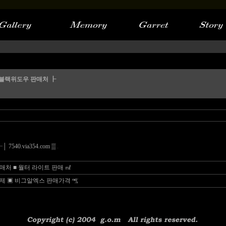
 블랙위도우 판매처 ┠
0.via354.com ▒
처 ■ 월터 라이트 판매 ㎖
제 ▣ 비그알엑스 판매가격 ㎮