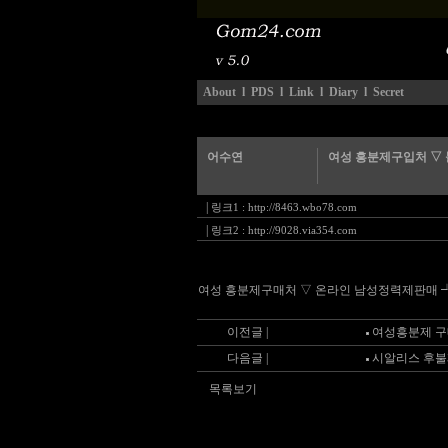
About
l
PDS
l
Link
l
Diary
l
Secret
어수연
여성 흥분제구입처 ▽
|
링크1 :
http://8463.wbo78.com
|
링크2 :
http://9028.via354.com
여성 흥분제구매처 ▽ 온라인 남성정력제판매 ┵│ 754
이전글 |
여성흥분제 구매
다음글 |
시알리스 후불
목록보기