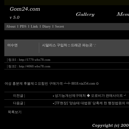
About
l
PDS
l
Link
l
Diary
l
Secret
어수연
시알리스 구입처 □ 드래곤 파는곳 ∵
|
링크1 :
http://1779.wbo78.com
|
링크2 :
http://4060.wbo78.com
여성 흥분제 후불제 □ 요힘빈 구매가격 ┷╇ 8818.via354.com ⊙
이전글 |
성기능개선제구매처 ◆ 오로비가 판매사이트 ┙
다음글 |
[TF현장] '양승태 대법원' 당혹케 한 행정법원의 
목록보기