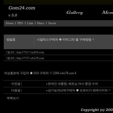
About
l
PDS
l
Link
l
Diary
l
Secret
방달효
시알리스구매처 ◆ 카마그라 젤 구매방법 ┴
|
링크1 :
http://7317.via354.com
|
링크2 :
http://7727.wbo78.com
여성흥분제 구입처 ◆ D10 구매처 ×! 2284.wbo78.com E
이전글 |
문재인 대통령, 배은심 여사 훈장 수여
다음글 |
성기능개선제구매처 ◆ 오로비가 판매사이트 ┙
목록보기