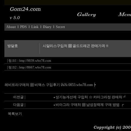
About
l
PDS
l
Link
l
Diary
l
Secret
방달효
시알리스구입처 ▦ 골드드래곤 판매가격 ®
|
링크1 :
http://9839.wbo78.com
|
링크2 :
http://8667.wbo78.com
레비트라구매처 ▦ 비맥스 구입후기 ㎬№ 0853.wbo78.com ┝
이전글 |
성기능개선제 구입처 ☆ 카마그라정 판매처 ┛
다음글 |
비아그라 구매처 ▦ 남성정력제 구매 방법 ┏
목록보기