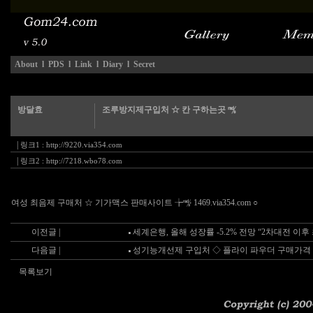
About
l
PDS
l
Link
l
Diary
l
Secret
방달효
조루방지제구입처 ☆ 칸 구하는곳 ㎮
|
링크1 :
http://9220.via354.com
|
링크2 :
http://7218.wbo78.com
여성 최음제 구매처 ☆ 기가맥스 판매사이트 ╆㎯ 1469.via354.com ○
이전글 |
세계은행, 올해 성장률 -5.2% 전망 “2차대전 이후
다음글 |
성기능개선제 구입처 ◇ 플라이 파우더 구매가격
목록보기