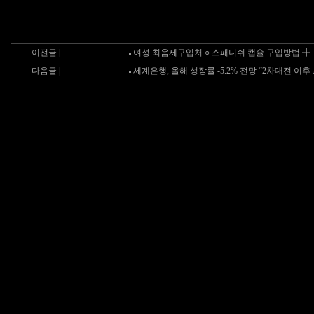
이전글 |
여성 최음제구입처 ○ 스패니쉬 캡슐 구입방법 ╂
다음글 |
세계은행, 올해 성장률 -5.2% 전망 “2차대전 이후