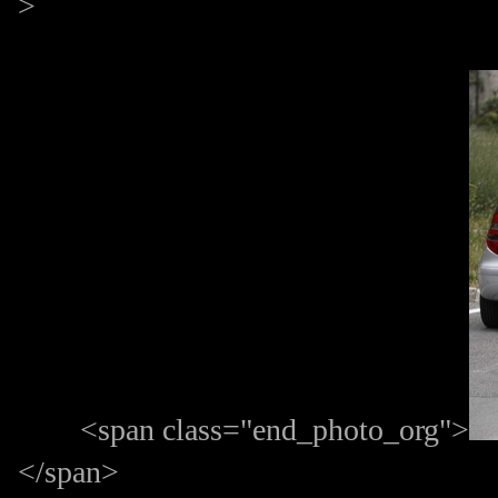
>
<span class="end_photo_org">
</span>