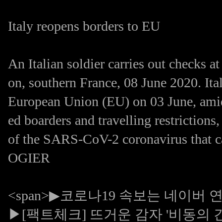
Italy reopens borders to EU
An Italian soldier carries out checks a
on, southern France, 08 June 2020. Ital
European Union (EU) on 03 June, amid
ed boarders and travelling restriction
of the SARS-CoV-2 coronavirus tha
OGIER
<span>
▶코로나19 속보는 네이버 
▶[팩트체크] 뜨거운 감자 '비동의 