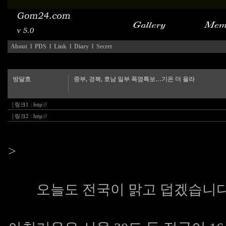
About
l
PDS
l
Link
l
Diary
l
Secret
방달효
중부, 경북, 호남 일부 폭염특보…기온 더 올라
|
링크1 :
http://
|
링크2 :
http://
>
오늘도 전국이 맑고 덥겠습니다