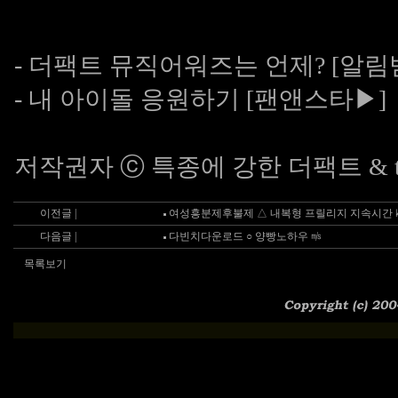
- 더팩트 뮤직어워즈는 언제? [알
- 내 아이돌 응원하기 [팬앤스타▶
저작권자 ⓒ 특종에 강한 더팩트 & tf
이전글 |
여성흥분제후불제 △ 내복형 프릴리지 지속시간 
다음글 |
다빈치다운로드 ○ 양빵노하우 ㎧
목록보기