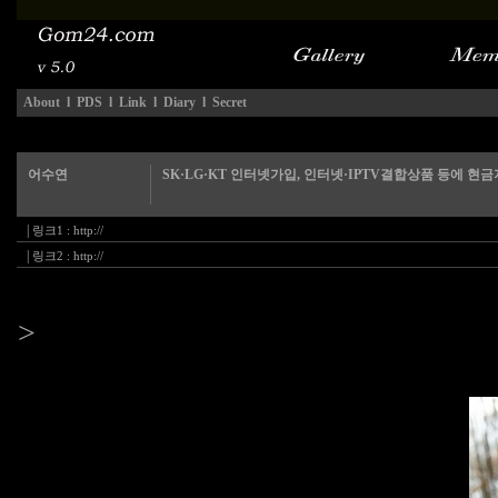
About
l
PDS
l
Link
l
Diary
l
Secret
어수연
SK·LG·KT 인터넷가입, 인터넷·IPTV결합상품 등에 
|
링크1 :
http://
|
링크2 :
http://
>