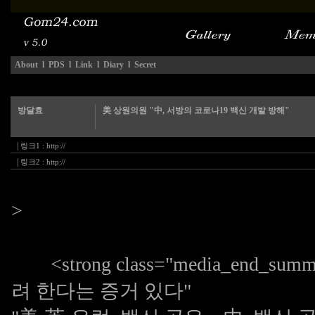
About
l
PDS
l
Link
l
Diary
l
Secret
방달효
美 상원의원 "中, 서방의 코로나19 백신 개발 방해"
|
링크1 :
http://
|
링크2 :
http://
>
<strong class="media_end_
려 한다는 증거 있다"