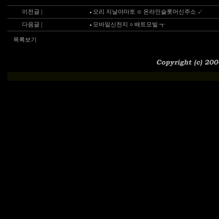
이전글 |
오리 지날야마토 ⊙ 온라인슬롯머신주소 ↙
다음글 |
모바일신천지 ○ 배트모빌 ┱
목록보기