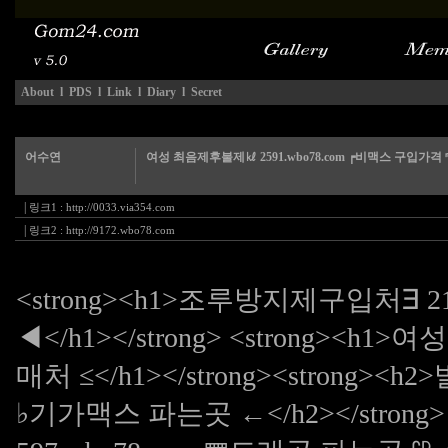
About
l
PDS
l
Link
l
Diary
l
Secret
어수연
여성 최음제후불제㎘ 2591.wbo78.com ┍비맥스 구입가격
|
링크1 :
http://0033.via354.com
|
링크2 :
http://9172.wbo78.com
<strong><h1>조루방지제구입처∃ 2
◀</h1></strong> <strong><h1>
매처 ≤</h1></strong><strong>
♭기가맥스 파는곳 ←</h2></stron