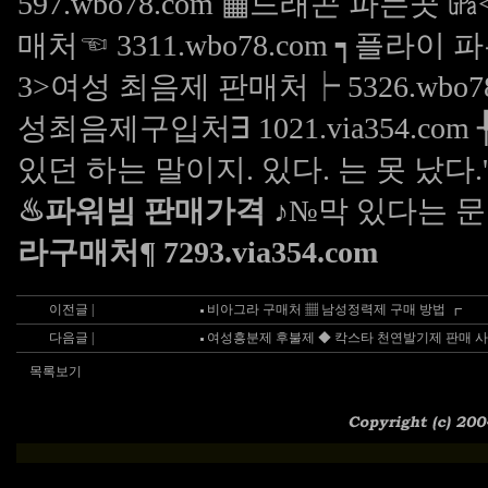
597.wbo78.com ▦드래곤 파는곳 ㎬</
매처☜ 3311.wbo78.com ┑플라이 파우더
3>여성 최음제 판매처┝ 5326.wbo78.c
성최음제구입처∃ 1021.via354.c
있던 하는 말이지. 있다. 는 못 났다.
♨파워빔 판매가격 ♪
№막 있다는 
라구매처¶ 7293.via354.com
이전글 |
비아그라 구매처 ▦ 남성정력제 구매 방법 ┏
다음글 |
여성흥분제 후불제 ◆ 칵스타 천연발기제 판매 사
목록보기