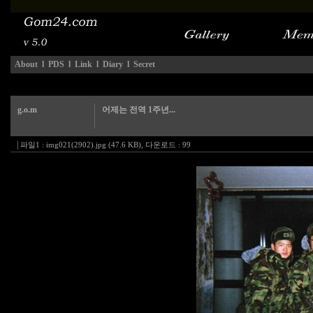
About
l
PDS
l
Link
l
Diary
l
Secret
g.o.m
어제는 전역 1주년...
|
파일1 :
img021(2902).jpg (47.6 KB)
,
다운로드 :
99