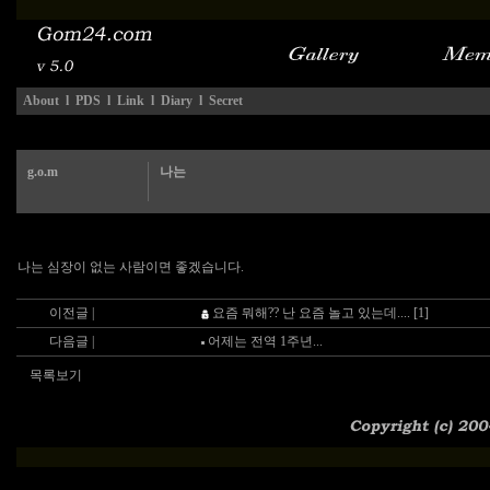
About
l
PDS
l
Link
l
Diary
l
Secret
g.o.m
나는
나는 심장이 없는 사람이면 좋겠습니다.
이전글 |
요즘 뭐해?? 난 요즘 놀고 있는데.... [1]
다음글 |
어제는 전역 1주년...
목록보기