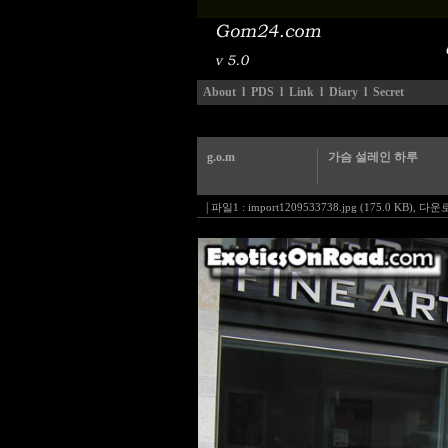
About
l
PDS
l
Link
l
Diary
l
Secret
g.o.m
가슴 설레인 하루
|
파일1 :
import1209533738.jpg (175.0 KB)
,
다운로