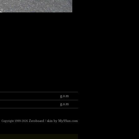
g.o.m
g.o.m
Zeroboard
/ skin by
MySSun.com
Copyright 1999-2026