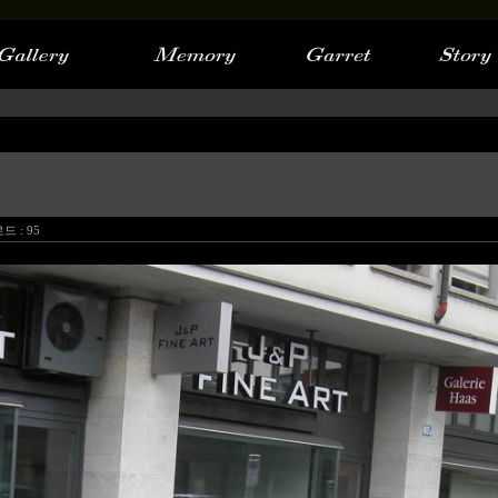
드 :
95