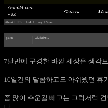
About
l
PDS
l
Link
l
Diary
l
Secret
g.o.m
제자리로...
7달만에 구경한 바깥 세상은 생각보
10일간의 달콤하고도 아쉬웠던 휴
좀 많이 추운걸 빼고는 그럭저럭 견
나...