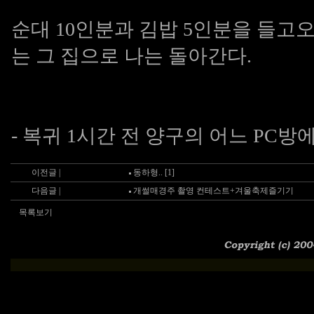
순대 10인분과 김밥 5인분을 들고
는 그 집으로 나는 돌아간다.
- 복귀 1시간 전 양구의 어느 PC방에
이전글 |
동하형.. [1]
다음글 |
개썰매경주 촬영 컨테스트+겨울축제즐기기
목록보기