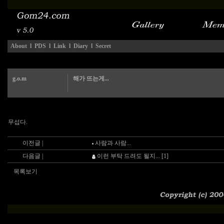
About
l
PDS
l
Link
l
Diary
l
Secret
g.o.m
해가 뜨는게...
무섭다.
이전글 |
사람과 사람...
다음글 |
이런 부탁 드려도 될지... [1]
목록보기