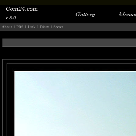
About
l
PDS
l
Link
l
Diary
l
Secret