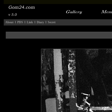
About
l
PDS
l
Link
l
Diary
l
Secret