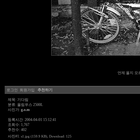
언제 올지 모르
로그인
회원가입
추천하기
제목: 기다림
분류: 올림푸스 2500L
사진가:
g.o.m
등록시간: 2004-04-01 15:12:41
조회수: 1,767
추천수: 402
사진#1:
s1.jpg (159.9 KB)
, Download: 125