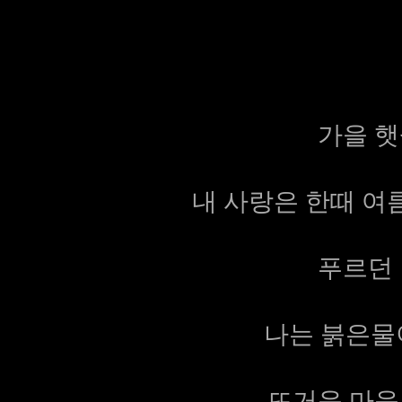
가을 햇
내 사랑은 한때 여
푸르던 
나는 붉은물
뜨거운 마음