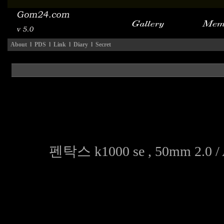
About
l
PDS
l
Link
l
Diary
l
Secret
펜탁스 k1000 se , 50mm 2.0 /