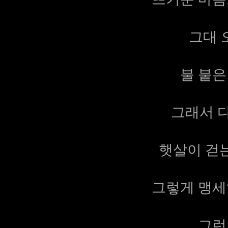
그대 
불 붙은
그래서 다
햇살이 걷
그렇게 맹세
그런