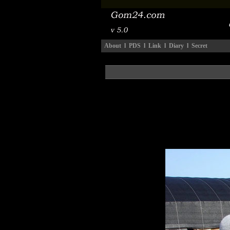
About
l
PDS
l
Link
l
Diary
l
Secret