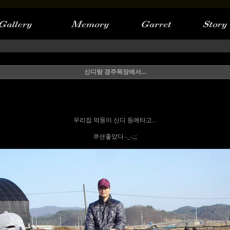
신디랑 경주목장에서...
우리집 막둥이 신디 등에타고...
쿠션좋았다 -_-;;;