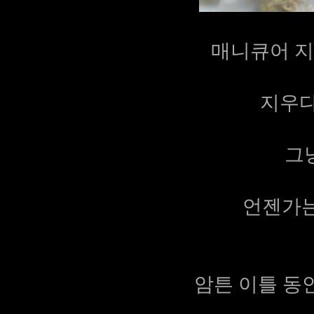
매니큐어 
지우다
그냥
언젠가는
암튼 이틀 동