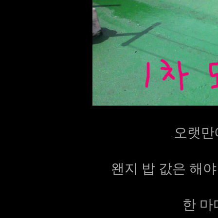
오랫만
왠지 밥 값은 해야 
한 마