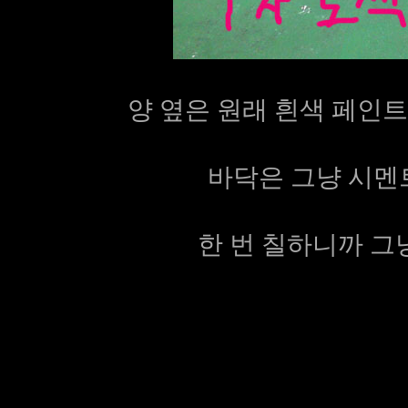
양 옆은 원래 흰색 페인트
바닥은 그냥 시멘트
한 번 칠하니까 그냥