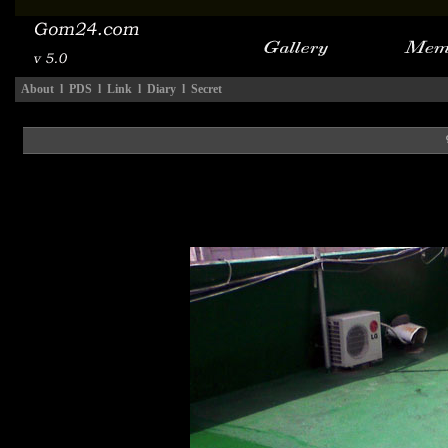
About
l
PDS
l
Link
l
Diary
l
Secret