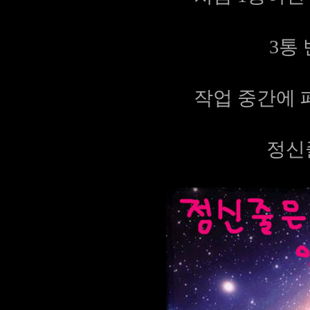
3통
작업 중간에 페
정신