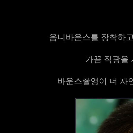
옴니바운스를 장착하고
가끔 직광을 
바운스촬영이 더 자