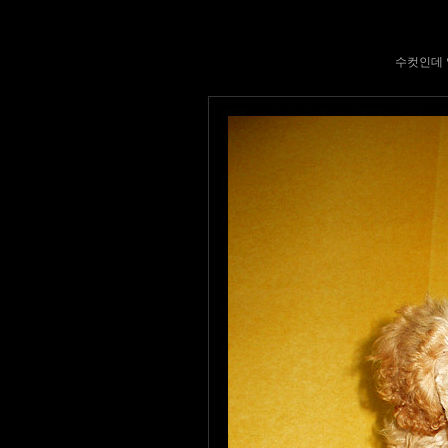
수컷인데 얼