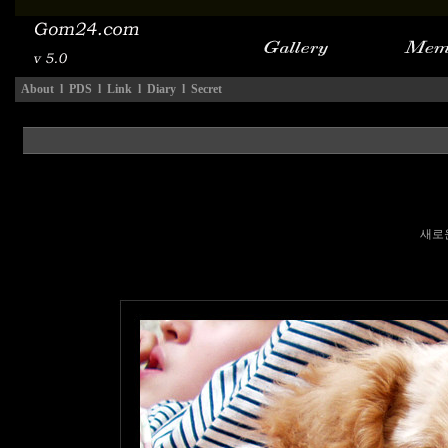
About
l
PDS
l
Link
l
Diary
l
Secret
새로