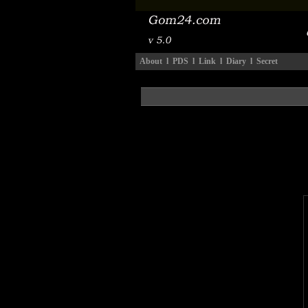
About
l
PDS
l
Link
l
Diary
l
Secret