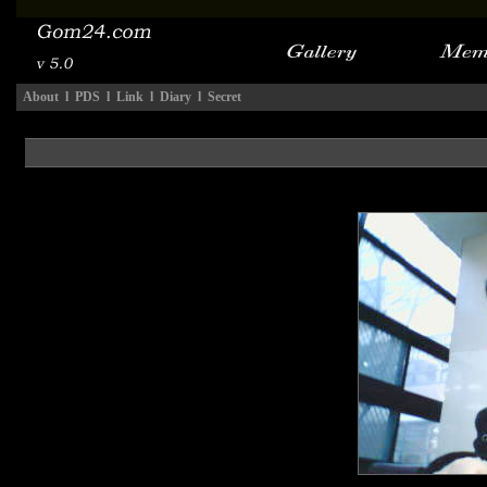
About
l
PDS
l
Link
l
Diary
l
Secret