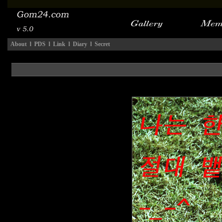
About
l
PDS
l
Link
l
Diary
l
Secret