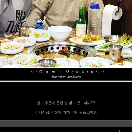
날도 추운데 훈련 잘 받고 있으려나???
김사장님, 적산형, 해처리형, 림승조이형