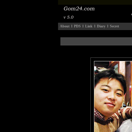
About
l
PDS
l
Link
l
Diary
l
Secret