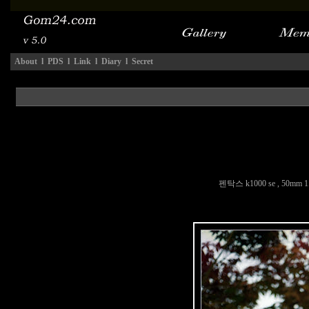
About
l
PDS
l
Link
l
Diary
l
Secret
펜탁스 k1000 se , 50mm 1