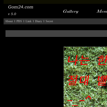
About
l
PDS
l
Link
l
Diary
l
Secret