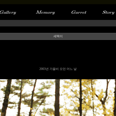
세택이
2003년 가을비 오던 어느 날