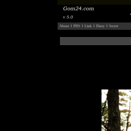
About
l
PDS
l
Link
l
Diary
l
Secret