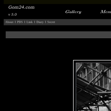
About
l
PDS
l
Link
l
Diary
l
Secret