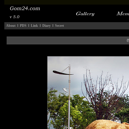
About
l
PDS
l
Link
l
Diary
l
Secret