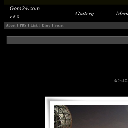
About
l
PDS
l
Link
l
Diary
l
Secret
술마시고 