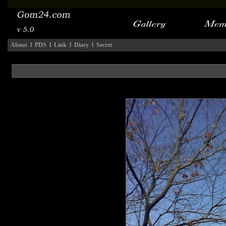
About
l
PDS
l
Link
l
Diary
l
Secret