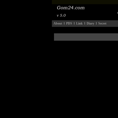
About
l
PDS
l
Link
l
Diary
l
Secret