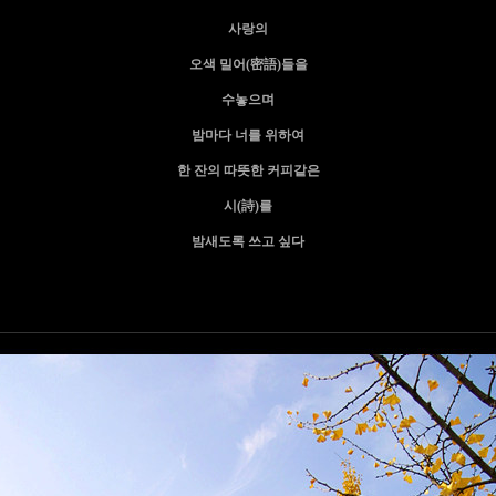
사랑의
오색 밀어(密語)들을
수놓으며
밤마다 너를 위하여
한 잔의 따뜻한 커피같은
시(詩)를
밤새도록 쓰고 싶다