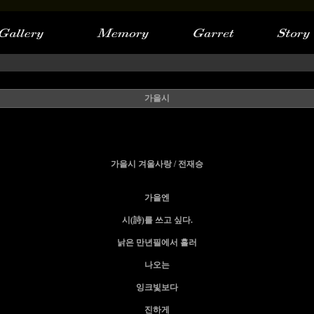
가을시
가을시 겨울사랑 / 전재승
가을엔
시(詩)를 쓰고 싶다.
낡은 만년필에서 흘러
나오는
잉크빛보다
진하게