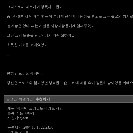
크리스토퍼 리브가 사망했다고 한다.
승마대회에서 낙마한 후 목이 부러져 전신마비 판정을 받고도 그는 불굴의 의지로
'불가능은 없다' 라는 사실을 세상사람들에게 알려주었고...
그런 그의 모습을 난 TV 에서 가끔 접하며...
흐뭇한 미소를 보내었었다.
...
...
편히 잠드세요 슈퍼맨...
당신은 로이스와 함께였던 행복한 모습으로 내 마음 속에 영원히 남아있을 꺼에요
로그인
회원가입
추천하기
제목: '슈퍼맨' 크리스토퍼 리브 사망
분류: 사는이야기
사진가:
g.o.m
등록시간: 2004-10-11 22:23:36
조회수: 2,550