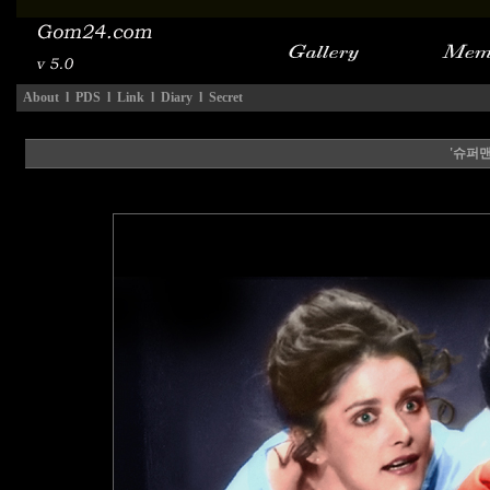
About
l
PDS
l
Link
l
Diary
l
Secret
'슈퍼맨