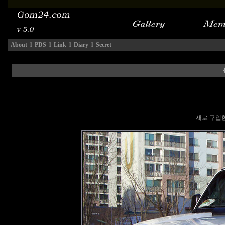
About
l
PDS
l
Link
l
Diary
l
Secret
새로 구입한