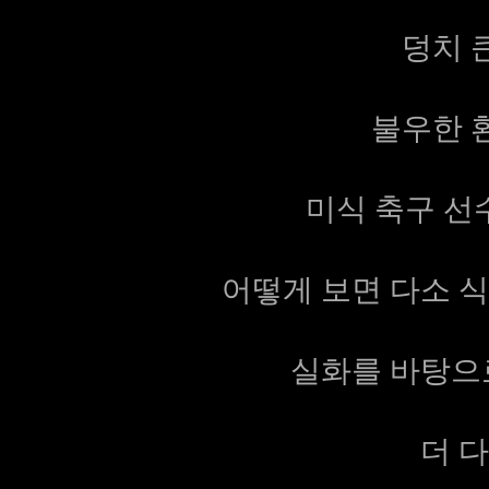
덩치 
불우한 
미식 축구 선
어떻게 보면 다소 
실화를 바탕으
더 