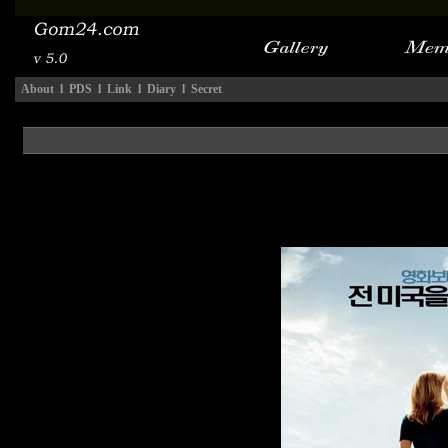
About
l
PDS
l
Link
l
Diary
l
Secret