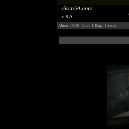
About
l
PDS
l
Link
l
Diary
l
Secret