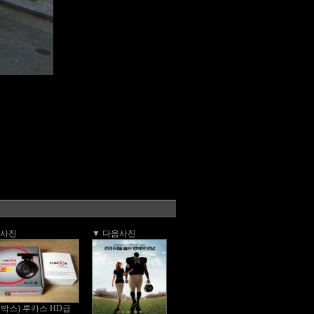
전사진
▼ 다음사진
박스) 루카스 HD급