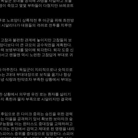
 독일군 포대를 공격해 20명을 사살하고 포들
 1명이 죽었고 몇몇 부하들이 다쳤지만 브레코트
 전투로 노르망디 상륙작전 후 아군을 위해 최전방
에 시달리다가 대원들의 격려로 전투를 치루면
수행한 고참과 불편한 관계에 놓이지만 고참들의 보
망디보다 더 큰 규모의 공수작전을 계획한다.
력 보병부대를 맞이해 퇴각한다. 퇴각 도중 신
나서고 랜들맨 역시 노련한 고참답게 부대로 귀
개 중대와 마주친다. 독일군이 지리적으로나 숫적으로
스는 2대대 부대대장으로 보직을 옮기나 항상
커녕 식량과 탄약조차 부족한 상황에서 부대는
부족한 상황에서 의무병 유진 로는 환자를 살리기
때까지 혹한과 물자 부족으로 시달리지만 결국에
윈터스 후임으로 온 다이크 중위는 승진을 위한 경력
라는 마을을 공격하기 앞서 확보한 보아자크 숲
의 무능함을 아는 윈터스도 중대장을 교체하려고
다이크는 전장에서 겁먹고 제대로 된 명령을 내리
 스피어스 중위를 중대장으로 임명한다. 스피어