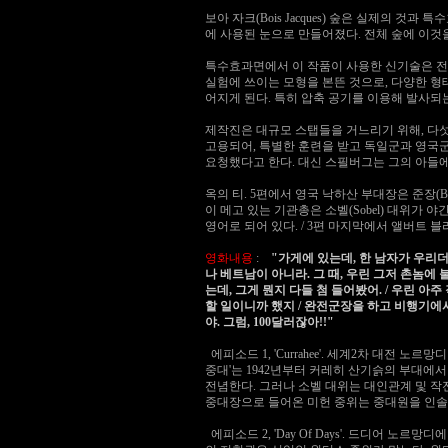
보아 자크(Bois Jacques) 숲은 실제의 
에 사용된 눈으로 만들어졌다. 전체 숲에 이것을
특수효과면에서 이 작품이 사용한 신기술은 전자
실험에 쓰이는 모형을 본뜬 것으로, 다양한 형
어지게 된다. 특히 압축 공기를 이용해 발사되
제작진은 대규모 스탭들을 거느리기 위해, 다섯
고용되어, 특별한 훈련을 받고 독일군과 영국
요청했다고 한다. 대신 스필버그는 그의 아들
옥의 티. 5편에서 영국 낙하산 부대장은 준장(Bri
이 메고 있는 기관총은 소벨(Sobel) 대위가
영어로 되어 있다. / 3편 마지막에서 앨버트 블라이
영화내용
:
"가게에 있는데, 한 남자가 우리더
나 베트남이 아니라. 그 때, 우린 그저 촌놈에 불과
는데, 그게 뭔지 다들 첨 들어봤어. / 우린 아
할 일이니까 했지 / 완전군장을 하고 비행기에서
야. 그럼, 100달러잖아!!"
에피소드 1, 'Currahee'. 세계2차 대전 노
중대'는 1942년부터 커레히 산기슭의 부대에
전념한다. 그러나 소벨 대위는 대인관계 및 
중대장으로 들어온 미헌 중위는 중대원을 인솔해
에피소드 2, 'Day Of Days'. 드디어