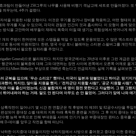
것과 특수효과팀이 만들어낸 250그루의 나무를 사용해 비행기 격납고에 세트로 만들어졌다. 
 씌우는데, 4주가 걸렸다.
석을 이용한 사람 모형이다. 이것은 무기를 잡거나 장비를 착용하고, 어떤 형태의 포즈
태와 무게를 지닐 수 있으며, 각각의 관절은 인간의 것과 흡사하다. 이 모형이 총에 맞
는 방식을 고안하여 배우들이 재래식 폭죽이 터질 때 생기는 위험성에서 벗어나게 해주
 개의 주방이 한꺼번에 모든 스탭들을 먹일 수 있도록 운용되었고, 수 많은 엑스트라 중
군으로 동시에 이용되었다. 한편, 영국 수상 토니 블레어는 스티븐 스필버그를 개인적
에게 현장에서 필요한 일자리를 주었다고.
gadier General)으로 불리워진다. 하지만 영국군에서는 20년대 이후로 그런 계급은 없어졌다
 야간 행군에서의 불복종에 대해 그와 대면하는 장면 사이에 왼쪽에서 오른쪽 어깨로 옮겨가
드(Albert Blithe)는 부상으로 1948년 죽는다고 언급되지만, 실제 기록을 살펴보면 그
러 군복을 입으래. '무슨 소리요?' 했더니, 미국이 일본과 맞붙었다고 하더군. 믿기지가 
했어. 하지만, 많이들 지원을 했지. / '전차군단 지원할 사람?', '공군 지원할 사람?', 
주 작은 마을 출신이었는데, 신검 불합격자 세 명이 참전 못한다고 자살했어. 그 땐 그랬지..
 뛰어내려야 하는 거래. 말도 안 된다며 아무도 손 안 들었어. 그러다가 앞에 나와 얘기
르망디 상륙작전이 일어나기 몇 시간 전 연합군은 적 후방에 미 제101 및 82공수사단을 투입하려
서 편성되어 중대장 소벨 대위의 지휘 아래 혹독한 훈련을 거친다. 그 후 이지 중대는
작전수행 능력 부족으로 인해 부대원들 사이에 인기가 높은 부중대장인 윈터스 중위를 시
 D-데이를 앞두고 작전을 향해 떠난다.
 노르망디에 낙하한 이지중대 대원들이지만 낙하지점에서 사방으로 흩어졌고 중대장 미헌 중