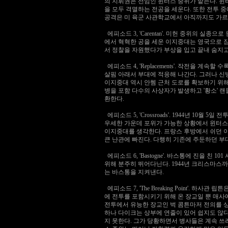
의 지휘권은 선임인 윈터스 중위가 맡는다. 윈
을 모두 격멸하는 전공을 세운다. 또한 전투 
공격은 미 육군 사관학교에서 아직까지도 가르
에피소드 3, 'Carentan'. 미헌 중위의
에서 혁혁한 공을 세운 이지중대는 영국으로 
서 정찰을 자원했다가 부상을 입고 끝내 숨지고
에피소드 4, 'Replacements'. 작전을
살핌 아래서 부대에 적응해 나간다. 그러나 
이지중대 역시 안헴 근처 도로를 확보하기 위해
병을 포함 다수의 사상자가 발생하고 '황소' 
환한다.
에피소드 5, 'Crossroads'. 1944년 
우세한 가운데 포위가 가능한 상황에서 윈터스 
이지중대를 생각한다. 프랑스 후방에서 쉬던 
큰 난관에 빠진다. 다행히 기존에 주둔하던 
에피소드 6, 'Bastogne'. 바스통에 진을
위해 분주히 뛰어다닌다. 1944년 크리스마스
는 바스통을 지켜낸다.
에피소드 7, 'The Breaking Point'
에 전투를 포함시키기 위해 온 장교일 뿐 매사
전투에서 유능한 장교인 벅 콤튼마저 전의를 상
하나 다이크는 상부에 연줄이 있어 쉽지도 않다
지 못한다. 그가 당황하면서 병사들은 계속 