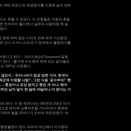
또 약 30만 파운드의 재생용지를 이용해 숲의 세트
도 취할 수 있었다. 이 인형들은 자동차 충돌
으면 전자석이 풀리면서 실제의 사람처럼 축 늘
었다.
 정예 50여 명은 시리즈 전체 제작 기간동안
으로 만나 이 미니시리즈가 영국에서 촬영되기를
고 한다. / 크리스텐슨(Christensen) 일병
 있다. / 벨기에 수도원의 벽에 있는 글자들은
는 1967년 사망했다.
않았지. / 우리나라가 침공 당한 거야. 한국이
'해군에 지원할 사람?', 그런 다음 '공수부대?' 했
. / 훈장이나 포상 받자고 했던 게 아냐. 해야
하던 남자 말이 한 달에 50달러나 더 준다는 거
 한다. 이 중 제101사단 506연대 2대대 '이지
 유럽으로 배치돼 상륙작전을 기다리면서 훈련에
기하여 벌을 주려다가 오히려 좌천당한다. 새
위는 행방불명이 된다. 따라서 대신해서 이지중대