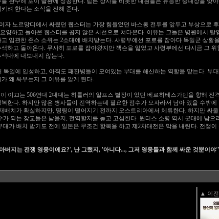
무를 완수해 포이 탈환에 성공한다. 립튼 상사를 비롯한 대원들은 유능한 중대장을 맞아
키려 한다는 소식을 전해 준다.
대의 창설대원이자 노르망디에서 싸웠던 웹스터는 가장 힘들었던 바스통 전투를 앞두고 부상으로
 요양하고 돌아온 웹스터를 곱지 않은 시선으로 쳐다본다. 이유는 그들은 병원에서 탈
하고 임관한 존스 소위는 2소대에 배치받는다. 사령부에선 포로를 잡아다 독일군 상황
수색하고 돌아온다. 무사히 포로를 잡아왔지만 잭슨을 잃었고 사령부에선 다시금 그 위
수색대에 내보내지 않는다.
부대는 드디어 독일에 입성하고, 아직도 패잔병들이 모여있는 부대를 해산하는 역할을 맡는다.
가 왜 싸우는지 그 이유를 알게 된다.
터스 소령이 이끄는 506연대 2대대는 히틀러의 알프스 별장이 있던 베르히테스가덴을 향해 
항복한다. 하지만 많은 병사들이 전역하는데 필요한 점수가 모자라서 남아 있을 수밖에
양 재배치가 확실하지만, 명령이 떨어지기 전까지 오스트리아에서 체류한다. 하지만 싸울
수가 되는 장교들은 남을지, 전역할지를 놓고 고심한다. 윈터스 소령 역시 군대에 남으
부대가 배치 받기도 전에 일본은 무조건 항복을 하고 제2차대전은 막을 내린다. 전쟁
버지는 전쟁 영웅이에요?', 난 그랬지, '아니다..., 그저 영웅들과 함께 싸운 것뿐이야'
▲ 이