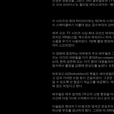
진정한 영웅상을 그렸다. 2002 골든글로브 TV시
드 오브 브라더스'는 윌리엄 세익스피어의 <헨리 5세(Henr
이 시리즈의 최대 하이라이트는 제2부의 시작과
이 스펙터클하기 이를데 없는 공수부대의 강하
제작 규모. TV 시리즈 사상 최대 규모인 제작
연자만 500명(스텝, 엑스트라 제외)이나 되며, 
소품용 무기가 사용되었다. 3번째 촬영 현장에
약이 소요되었다.
이 영화에 등장하는 대부분의 주요 배우들은 
즈는 각각의 대본들을 이지 중대(Easy-com
는데, 현제 생존해 있는 '이지 중대' 대원들과
등지에서 촬영을 감행해 완성도를 높였다. 또한
허트포드셔(Hertfordshire)의 햇필드 에어로
고 강과 거대한 도랑 등이 건설되었다. 그곳은 
일 수 있도록 빈 항공기 격납고를 제공했다. 게다
배 정도 되었다고 한다.
배우들은 매우 엄격한 2주간의 신병 훈련을 마
시간에 아침 5시에 시작해서 비가 오나 눈이 오
미술팀은 현대의 T-34 탱크와 영국군 운송차의
하산병 부츠를 생산하게 했다. 그외에 약 200