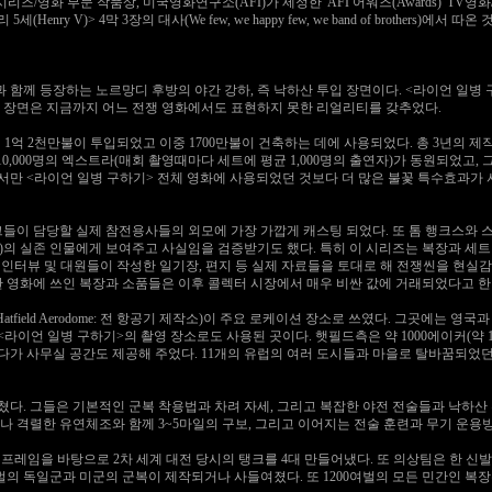
리즈/영화 부문 작품상, 미국영화연구소(AFI)가 제정한 'AFI 어워즈(Awards)' TV
y V)> 4막 3장의 대사(We few, we happy few, we band of brothers)에서 따온
 함께 등장하는 노르망디 후방의 야간 강하, 즉 낙하산 투입 장면이다. <라이언 일병
 장면은 지금까지 어느 전쟁 영화에서도 표현하지 못한 리얼리티를 갖추었다.
비 1억 2천만불이 투입되었고 이중 1700만불이 건축하는 데에 사용되었다. 총 3년의 제
10,000명의 엑스트라(매회 촬영때마다 세트에 평균 1,000명의 출연자)가 동원되었고, 
서만 <라이언 일병 구하기> 전체 영화에 사용되었던 것보다 더 많은 불꽃 특수효과가 사
그들이 담당할 실제 참전용사들의 외모에 가장 가깝게 캐스팅 되었다. 또 톰 행크스와 
pany)의 실존 인물에게 보여주고 사실임을 검증받기도 했다. 특히 이 시리즈는 복장과 
의 인터뷰 및 대원들이 작성한 일기장, 편지 등 실제 자료들을 토대로 해 전쟁씬을 현
 영화에 쓰인 복장과 소품들은 이후 콜렉터 시장에서 매우 비싼 값에 거래되었다고 한
돔(Hatfield Aerodome: 전 항공기 제작소)이 주요 로케이션 장소로 쓰였다. 그곳에는
<라이언 일병 구하기>의 촬영 장소로도 사용된 곳이다. 햇필드측은 약 1000에이커(약 1
가 사무실 공간도 제공해 주었다. 11개의 유럽의 여러 도시들과 마을로 탈바꿈되었던 곳인 
쳤다. 그들은 기본적인 군복 착용법과 차려 자세, 그리고 복잡한 야전 전술들과 낙하산 
나 격렬한 유연체조와 함께 3~5마일의 구보, 그리고 이어지는 전술 훈련과 무기 운용방
 프레임을 바탕으로 2차 세계 대전 당시의 탱크를 4대 만들어냈다. 또 의상팀은 한 신
0벌의 독일군과 미군의 군복이 제작되거나 사들여졌다. 또 1200여벌의 모든 민간인 복