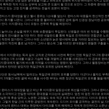
터스 중위는 12명 남은 중대원을 이끌고 브레코트 장원에 위치한 60여명이 지키고 있는
중에 획득한 적의 지도는 상부에 보고돼 큰 도움이 될 것으로 보인다. 그 와중에 중대원
치고 있는 고정 진지를 공격하는 전술의 표본이 되었다.
 실종으로 윈터스가 중대장을 맡고 웰시 중위는 1소대를 맡는다. 윈터스와 대원들의 헌신적인
잠시 휴가를 나온다. 그러나 대원 중 블라이스 이병은 겁에 질려 신경성 장님이란 공포
 만다. 이지중대는 다시 프랑스 전투에 투입될 예정이다.
 계속할 수록 늘어나는 손실을 메우기 위해 보충병들이 투입된다. 신병들은 여러 번 작전을 
신병들의 전사율은 높기만 하다. 한편 네덜란드를 통해 독일로 진격하려던 연합군은 노르
 작전에 참가한다. 그러나 어린 소년병과 늙은 병사밖에 없을 거라던 첩보와는 달리 주
랜들맨이 적진에 홀로 남겨진다. 그러나 평소에 그를 따르던 분대원들이 랜들맨 구출을 
10월 5일 전투에서 이지중대는 둑과 길의 교차로 근처에서 사전에 확인이 안된 독일군 SS 2
대위는 1개 소대를 이끌고 기습해 적을 격멸하고 포로를 사로잡는다. 이 공로로 윈터
이지중대에게 벨기에 바스통 지역을 사수하라는 명령이 떨어진다. 그러나 월동장비는
부대에서 탄약은 받았지만 독일군에게 포위된 상태에 빠진다.
 친 101 사단은 동서남북에서 밀려오는 독일군에 완전히 포위를 당한다. 더군다나 물자도 
까지 3개월간 버틴 끝에 바스통을 사수한 부대는 패튼 장군이 독일군의 포위를 뚫을 
. 하사관 립튼은 윈터스가 대대장을 맡고 떠난 후 이지중대 일등상사로 최선을 다한다. 그러나 
에 소극적이고 안일한 대처로 중대원을 이끄는데 실패한다. 엎친 데 덮친 격으로 포이
실한 채 후송 당하고, 노련한 고참들도 속속 적군 포격 속에 쓰러진다. 다이크 중위
. 그렇게 한달 간의 지루한 공방전이 계속된다. 드디어 포이를 공격하는 결전의 날, 
쓰러지는데 윈터스 대위는 현장에서 다이크를 직위 해제하고 적에게 잔인하다고 소문난