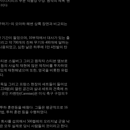
영화/미니시리즈 부문 작품상 수상. 원작의 제목 '밴
 것이다
 구하기>의 오마하 해변 상륙 장면과 비교되는
작 기간이 들었으며, 10부작에서 대사가 있는 출
그리고 약 700개의 진짜 무기와 400개에 달하는
용되었고, 심한 날은 하루에 1만 4천발의 탄
스티븐 스필버그 그리고 원작자 스티븐 앰브로
세트 등의 사실적 재현에 많은 제작비를 투자하였
실감있게 재현해냈으며 또한, 영국을 비롯한 유럽
다.
 영국과 독일 그리고 프랑스 현장의 세트들이 들어섰
224평)의 열린 공간과 실내 세트와 건축에 쓰
카렌탄(Carentan)은 미식 축구 구장의 9
투하 훈련등을 배웠다. 그들은 평균적으로 16
법, 투하 훈련 등을 수행하였다.
발 회사를 섭외해서 500켤레의 오리지널 군용 낙
장은 모두 실제로 당시 사람들의 것이라고 한다.