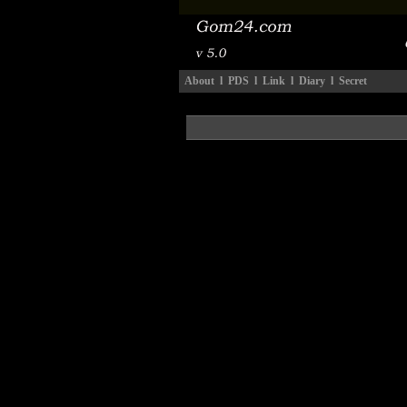
About
l
PDS
l
Link
l
Diary
l
Secret