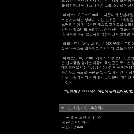
스 중위는 뛰어난 지휘력과 용감하게 맡은 임
를 칭찬하고 윈터스 대위가 그를 소위로 임관시
에피소드 8, 'Last Patrol'. 이지중
부분이 사라진 상태다. 아는 전우들도 4개월을
스터와 함께 갓 육사인 웨스트 포인트를 졸업
번에는 웹스터를 포함해 15명 대원이 차출돼 
스 대위는 허위 보고서를 작성하고 대원들을 
에피소드 9, 'Why We Fight'. 이지
살용 수용소를 발견하고 경악한다. 그들은 우리
에피소드 10, 'Points'. 히틀러 사후 윈
은 전리품을 챙기는 와중에 독일군은 무조건 
대기명령을 받는다. 101공수사단은 곧 태평
총기사고 등으로 목숨을 잃는 일이 생긴다. 점
자는 닉슨의 제의 사이에서 고민한다. 하지만 
아간다.
"일전에 손주 녀석이 이렇게 물어보더군. '할아
로그인
회원가입
추천하기
제목: 밴드 오브 브라더스
분류: 영화이야기
사진가:
g.o.m