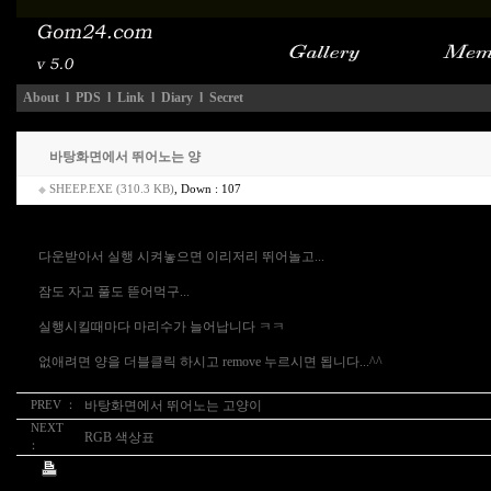
About
l
PDS
l
Link
l
Diary
l
Secret
바탕화면에서 뛰어노는 양
SHEEP.EXE (310.3 KB)
, Down : 107
◆
다운받아서 실행 시켜놓으면 이리저리 뛰어놀고...
잠도 자고 풀도 뜯어먹구...
실행시킬때마다 마리수가 늘어납니다 ㅋㅋ
없애려면 양을 더블클릭 하시고 remove 누르시면 됩니다...^^
바탕화면에서 뛰어노는 고양이
PREV ：
NEXT
RGB 색상표
：