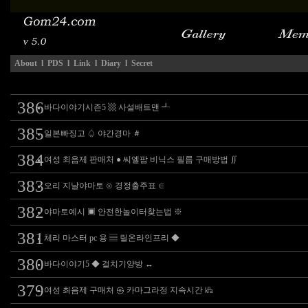
About
l
PDS
l
Link
l
Diary
l
Secret
386
바다이야기시즌5 ▩ 사설배트맨 ┹
385
일본빠징고 ♤ 야간경마 ＃
384
여성 최음제 판매처 ● 씨엘팜 비닉스 필름 구매방법 ∬
383
오리 지날야마토 ⊙ 경정출주표 ∈
382
야마토예시 ▣ 안전한놀이터찾는법 ※
381
체리 마스터 pc 용 ▤ 릴온라인프리 ◆
380
바다이야기5 ◆ 걸치기양방 ↔
379
여성 최음제 구매처 ㉿ 카마그라정 지속시간 ㎪