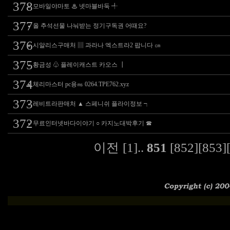
378
모바일야마토 ♨ 넷마블바둑 ╃
377
올 추석선물 나눠받는 정기구독권 어때요?
376
시알리스구매처 ▥ 과라나 엑스트라2 팝니다 ㎝
375
황금성 ♧ 플레이캐스트 카오스 ┃
374
체리마스터 pc용㎳ 0264.TPE762.xyz
373
레비트라판매처 ▲ 스페니쉬 플라이정보 ┑
372
무료인터넷바다이야기 ○ 카지노대박후기 ☎
이전
[1]
..
851
[852]
[853]