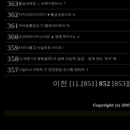
363
황금성매장 △ 바둑이폰타나 └
362
카카오바다이야기 ♣ 황금성싸이트 ㎙
361
모바일황금성 ◎ 클로버바둑이 №
360
오션파라다이스다운 ▲ 생중계카지노 ㎥
359
사이다쿨 ▒ 사설토토 사이트 ↑
358
[노재팬 1년 광복절④] 日 담배 수입액 '급감'…업계 판도 '유지' 왜
357
시알리스구매처 ◎ 천연한방 진시환 판매처 ┨
이전
[1]
..
[851]
852
[853]