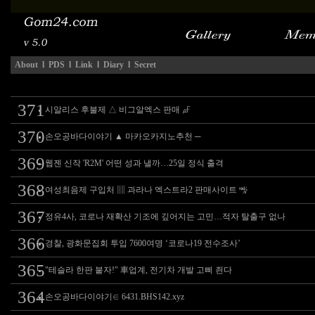
About
l
PDS
l
Link
l
Diary
l
Secret
371
시알리스 후불제 △ 비그알엑스 판매 ㎌
370
손오공바다이야기 ▲ 마카오카지노추천 ─
369
웹젠 신작 'R2M' 어떤 성과 낼까…25일 정식 출격
368
여성최음제 구입처 ▥ 과라나 엑스트라2 판매사이트 ㎯
367
정유4사, 코로나 재확산 기조에 깊어지는 고민…적자 탈출구 없나
366
경찰, 광화문집회 투입 7600여명 ‘코로나19 전수조사’
365
"테슬라 한판 붙자!" 車업계, 전기차 개발 고삐 죈다
364
손오공바다이야기∈ 6431.BHS142.xyz